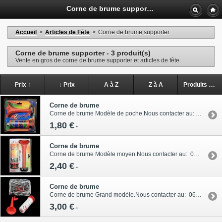
Corne de brume supporter - Vente en Gros et Demi-Gros - Dupont Jean
Accueil
>
Articles de Fête
>
Corne de brume supporter
Corne de brume supporter - 3 produit(s)
Vente en gros de corne de brume supporter et articles de fête.
Prix ↑
↓ Prix
A à Z
Z à A
Produits en stock
Corne de brume
Corne de brume Modèle de poche.Nous contacter au: 06-95-05-56-13
1,80 €
-
Corne de brume
Corne de brume Modèle moyen.Nous contacter au: 06-95-05-56-13
2,40 €
-
Corne de brume
Corne de brume Grand modèle.Nous contacter au: 06-95-05-56-13
3,00 €
-